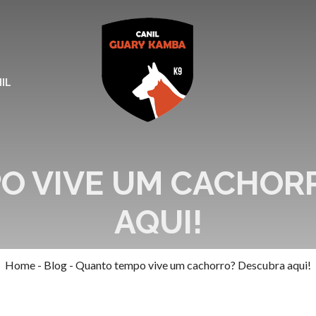
IL
O VIVE UM CACHOR
AQUI!
Home
-
Blog
-
Quanto tempo vive um cachorro? Descubra aqui!