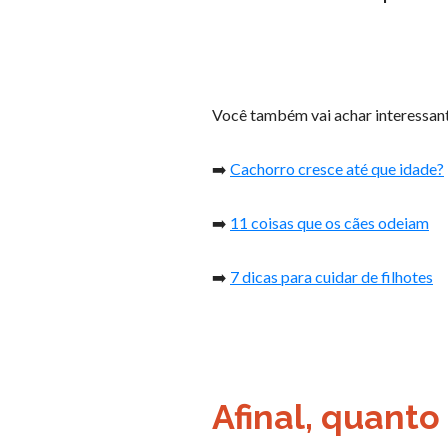
Você também vai achar interessan
➡️
Cachorro cresce até que idade?
➡️
11 coisas que os cães odeiam
➡️
7 dicas para cuidar de filhotes
Afinal, quant