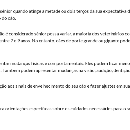
ênior quando atinge a metade ou dois terços da sua expectativa de
 do cão.
o é considerado sênior possa variar, a maioria dos veterinários 
ntre 7 e 9 anos. No entanto, cães de porte grande ou gigante pode
ntar mudanças físicas e comportamentais. Eles podem ficar menos
s. Também podem apresentar mudanças na visão, audição, dentição
nção aos sinais de envelhecimento do seu cão e fazer ajustes em su
a orientações específicas sobre os cuidados necessários para o se