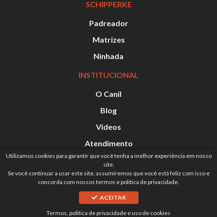
SCHIPPERKE
Padreador
Matrizes
Ninhada
INSTITUCIONAL
O Canil
Blog
Videos
Atendimento
Utilizamos cookies para garantir que você tenha a melhor experiência em nosso
Mapa do site
site.
Se você continuar a usar este site, assumiremos que você está feliz com isso e
concorda com nossos termos e politica de privacidade.
ACEITAR
COPYRIGHT © 2026 -
POLITICA DE PRIVACIDADE E TERMOS
DE USO
-
AGENCIA DIGIMETA
Termos, politica de privacidade e uso de cookies